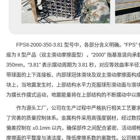
FPSII-2000-350-3.81 型号中，各部分含义明确。“FP
座为 II 型产品（双主滑动摩擦面型），“2000” 指基准竖向承载力
350mm，“3.81” 表示摆动周期为 3.81 秒，对应等效曲率半
带球面的上下连接板、内部球冠体滑块及双主滑动摩擦面构
块上，当地震发生时，上部结构水平力克服球形滑动面与滑
为摆长作摆式运动，地震能量将在上部结构的不断摆动中以
作为源头工厂，公司在生产过程中严格执行相关工艺要
了完善的质量控制体系。金属构件采用高强度钢材，经过数
偏差控制在 ±0.1mm 以内，确保部件之间配合紧密、活动
摩擦面的平整度与清洁度，降低摩擦系数的离散性。公司精