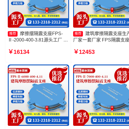
摩擦摆隔震支座FPS-
建筑摩擦隔震支座生
推荐
推荐
Ⅱ-2000-400-3.81源头工厂 摩
厂家一套厂家 FPS隔震支
擦摆隔震支座FPSII-5000-
头工厂 建筑减隔震摩擦摆
￥16134
￥12453
300-3.48 10000KN摩擦摆隔
源头工厂 摩擦摆建筑隔震
震支座源头工厂 摩擦摆隔震支
厂家
座FPSII-7000-350-3.81源头
工厂