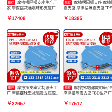
摩擦摆隔振支座生产厂
摩擦摆隔振支座 摩擦
推荐
推荐
家 摩擦摆减隔震球形支座厂家
震支座 摩擦摆隔震支座FPSI
摩擦摆式隔震支座 摩擦摆隔震
9000-400-4.11 摩擦摆球型
￥17408
￥18385
支座FPSII-1000-350-3.81
隔震支座生产厂家
摩擦摆支座定制源头工
摩擦摆减隔震支座价
推荐
推荐
厂 摩擦摆球型减隔震支座源头
摩擦摆隔震支座FBD生产厂
工厂 摩擦摆支座JZQZ-15000
摩擦摆隔震支座FPSII-2000
￥22657
￥17517
多少钱 摩擦摆隔震支座FPSII-
300-3.48 摩擦摆隔震支座
4000-400-4.11源头工厂
FPSII-7000-350-3.81厂家