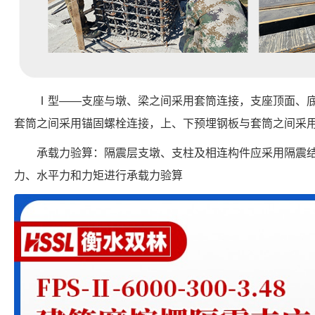
Ⅰ型——支座与墩、梁之间采用套筒连接，支座顶面、
套筒之间采用锚固螺栓连接，上、下预埋钢板与套筒之间采
承载力验算：隔震层支墩、支柱及相连构件应采用隔震
力、水平力和力矩进行承载力验算