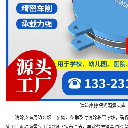
建筑摩擦摆式隔震支座
清除支座周边垃圾、杂物，冬季及时清除积雪冰块，确
使用）滚动面需先用钢丝刷 / 揩布清洁，再涂薄层锂基润滑脂