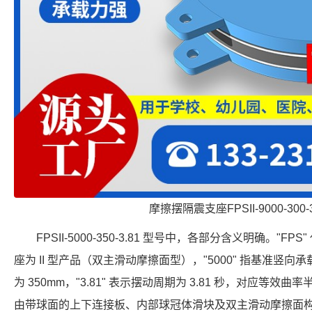
摩擦摆隔震支座FPSII-9000-300-
FPSII-5000-350-3.81 型号中，各部分含义明确。"FP
座为 II 型产品（双主滑动摩擦面型），"5000" 指基准竖向承载力
为 350mm，"3.81" 表示摆动周期为 3.81 秒，对应等效曲
由带球面的上下连接板、内部球冠体滑块及双主滑动摩擦面