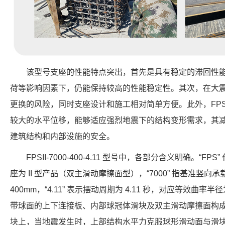
该型号支座的性能特点突出，首先是具有稳定的滞回性
荷等影响因素下，仍能保持较高的性能稳定性。其次，在大
更换的风险，同时支座设计和施工相对简单方便。此外，FPS-200
较大的水平位移，能够适应强烈地震下的结构变形需求，其减震
建筑结构和内部设施的安全。
FPSII-7000-400-4.11 型号中，各部分含义明确。“FP
座为 II 型产品（双主滑动摩擦面型），“7000” 指基准竖向承载力
400mm，“4.11” 表示摆动周期为 4.11 秒，对应等效曲率半
带球面的上下连接板、内部球冠体滑块及双主滑动摩擦面构
块上，当地震发生时，上部结构水平力克服球形滑动面与滑