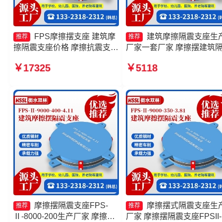
FPS摩擦摆支座 建筑摩
建筑摩擦隔震支座生
推荐
推荐
擦隔震支座价格 摩擦抗震支座
厂家一套厂家 摩擦摆建筑
价格 摩擦摆隔震支座FPSII-
支座 摩擦摆隔震支座FPSII-
￥17325
￥5118
8000-350-3.81生产厂家
7000-400-4.11厂家 FPS隔
支座源头工厂
摩擦摆隔震支座FPS-
摩擦摆式隔震支座生
推荐
推荐
Ⅱ-8000-200生产厂家 摩擦摆
厂家 摩擦摆隔震支座FPSII-