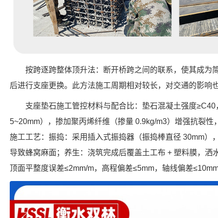
按跨逐跨整体顶升法：断开桥跨之间的联系，使其成为
后进行支座更换。此方法施工周期相对较长，对交通的影响
支座垫石施工管控材料与配合比：垫石混凝土强度≥C40，
5~20mm），掺加聚丙烯纤维（掺量 0.9kg/m3）增强抗
施工工艺：振捣：采用插入式振捣器（振捣棒直径 30mm）
导致蜂窝麻面；养生：浇筑完成后覆盖土工布 + 塑料膜，洒
顶面平整度误差≤2mm/m，高程偏差≤5mm，轴线偏差≤10m