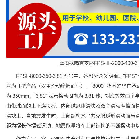
摩擦摆隔震支座FPS-Ⅱ-2000-400-
FPSII-8000-350-3.81 型号中，各部分含义明确。"FP
座为 II 型产品（双主滑动摩擦面型），"8000" 指基准竖向承载力
为 350mm，"3.81" 表示摆动周期为 3.81 秒，对应等效曲
由带球面的上下连接板、内部球冠体滑块及双主滑动摩擦面
滑块上，当地震发生时，上部结构水平力克服球形滑动面与
距为摆长作摆式运动，地震能量将在上部结构的不断摆动中
作为专业厂家，公司在生产过程中严格执行相关工艺要