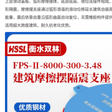
上部滑动盖板、弧形摩擦摆体、底部底座、限位连接件组成
形隔震，摩擦摆支座通过弧形滑道的滑动位移延长建筑自振
能量，震后依靠自重沿弧形曲面自动复位，无需橡胶构件提
适用超大跨度建筑、耐久抗老化优势。