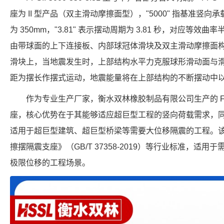
座为 II 型产品（双主滑动摩擦面型），"5000" 指基准竖向承载力
为 350mm，"3.81" 表示摆动周期为 3.81 秒，对应等效曲
由带球面的上下连接板、内部球冠体滑块及双主滑动摩擦面
滑块上，当地震发生时，上部结构水平力克服球形滑动面与
距为摆长作摆式运动，地震能量将在上部结构的不断摆动中
作为专业生产厂家，衡水双林橡胶制品有限公司生产的 FPS-9
座，核心优势在于其能够适应超巨型工程的竖向荷载需求，同时
适用于超巨型建筑、超巨型桥梁等需要大位移隔震的工程。
擦摆隔震支座》（GB/T 37358-2019）等行业标准，适用于需要
极限位移的工程场景。