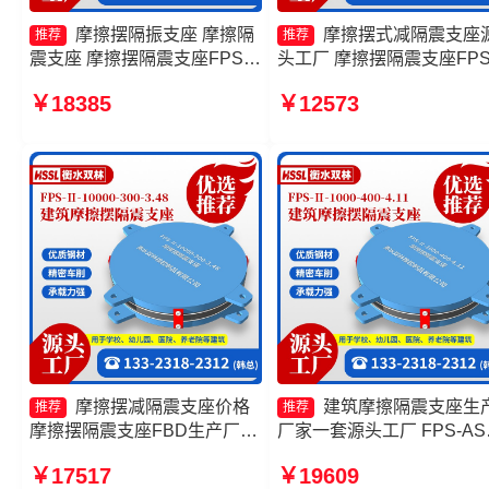
摩擦摆隔振支座 摩擦隔
摩擦摆式减隔震支座
推荐
推荐
震支座 摩擦摆隔震支座FPSII-
头工厂 摩擦摆隔震支座FPSI
9000-400-4.11 摩擦摆球型减
6000-300-3.48生产厂家 FP
￥18385
￥12573
隔震支座生产厂家
摩擦摆支座厂家 建筑摩擦
支座源头工厂
摩擦摆减隔震支座价格
建筑摩擦隔震支座生
推荐
推荐
摩擦摆隔震支座FBD生产厂家
厂家一套源头工厂 FPS-AS
摩擦摆隔震支座FPSII-2000-
隔震支座源头工厂 摩擦摆
￥17517
￥19609
300-3.48 摩擦摆隔震支座
座-15.0ZX支座的价格 建筑