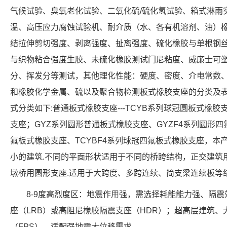
气候试验、臭氧老化试验、二氧化硫/硫化氢试验、箱式淋雨
温、高压应力腐蚀试验机、耐介质（水、各有机溶剂、油）
结拉伸剪切强度、剥离强度、扯离强度、硫化橡胶与单根钢
与织物粘合强度生胶、未硫化橡胶测试门尼粘度、威廉士可
分、挥发分等测试，其他理化性能：硬度、密度、介电常数
和橡胶化学金属、硫以及聚合物检测板式橡胶支座的分类及
式分类如下:普通板式橡胶支座---TCYB系列球冠圆板式橡胶
支座；GYZ系列圆形普通板式橡胶支座、GYZF4系列圆形四
氟板式橡胶支座、TCYBF4系列球冠四氟板式橡胶支座，本
小的建筑.不同的平面形状适用于不同的桥跨结构，正交建筑
墩桥用圆形支座.适用于大跨度、多跨连续、简支梁连续板等
8-9度高烈度区：地震作用强，需选择耗能能力强、隔
座（LRB）或高阻尼橡胶隔震支座（HDR）；超高层建筑
（FPS），适配强地震大位移需求。