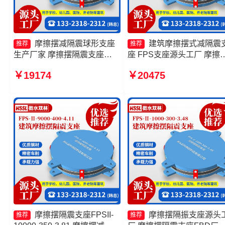
摩擦摆减隔震球形支座
建筑摩擦摆式减隔震
推荐
推荐
生产厂家 摩擦摆隔震支座
座 FPS支座源头工厂 摩擦
FPSII-6000-400-4.11厂家 摩
隔震支座FPSII-2000-300-
￥19174
￥20475
擦摆式橡胶隔震支座 建筑摩擦
3.48 建筑摩擦摆式减震支
摆隔振支座生产厂家
产厂家
摩擦摆隔震支座FPSII-
摩擦摆隔振支座源头
推荐
推荐