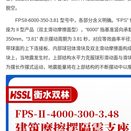
脱空。
FPSII-6000-350-3.81 型号中，各部分含义明确。“FP
座为 II 型产品（双主滑动摩擦面型），“6000” 指基准竖向承载力
350mm，“3.81” 表示摆动周期为 3.81 秒，对应等效曲率半
带球面的上下连接板、内部球冠体滑块及双主滑动摩擦面构
块上，当地震发生时，上部结构水平力克服球形滑动面与滑
为摆长作摆式运动，地震能量将在上部结构的不断摆动中以