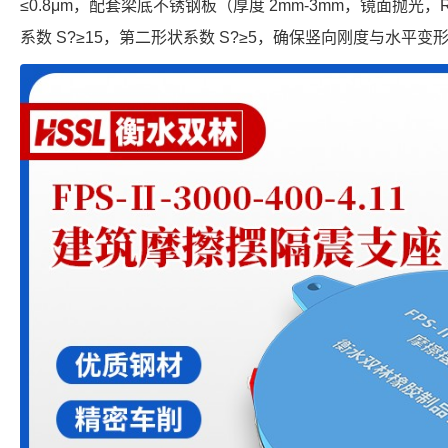
≤0.8μm，配套梁底不锈钢板（厚度 2mm-3mm，镜面抛光，
系数 S?≥15，第二形状系数 S?≥5，确保竖向刚度与水平变