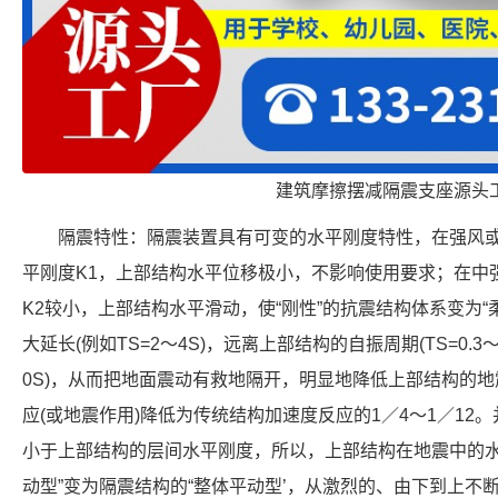
建筑摩擦摆减隔震支座源头
隔震特性：隔震装置具有可变的水平刚度特性，在强风或
平刚度K1，上部结构水平位移极小，不影响使用要求；在中
K2较小，上部结构水平滑动，使“刚性”的抗震结构体系变为
大延长(例如TS=2～4S)，远离上部结构的自振周期(TS=0.3～
0S)，从而把地面震动有救地隔开，明显地降低上部结构的
应(或地震作用)降低为传统结构加速度反应的1／4～1／1
小于上部结构的层间水平刚度，所以，上部结构在地震中的水
动型”变为隔震结构的“整体平动型’，从激烈的、由下到上不