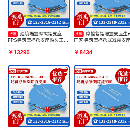
建筑隔震摩擦摆支座
摩擦复摆隔震支座生
推荐
推荐
FPS建筑摩擦摆支座源头工厂
厂家 建筑摩擦摆式减震支
摩擦摆减隔震支座
建筑摩擦摆支座 摩擦摆隔
￥13290
￥8434
FJZQZ9000GD 建筑摩擦摆支
座FPSII-8000-400-4.11
座