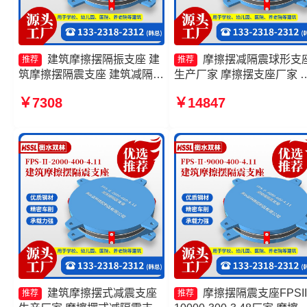
建筑摩擦摆隔振支座 建
摩擦摆减隔震球形支
推荐
推荐
筑摩擦摆隔震支座 建筑减隔震
生产厂家 摩擦摆支座厂家 
摩擦摆支座厂家 摩擦摆隔震支
擦摆隔震支座FPSII-1000-
￥7308
￥14847
座源头工厂
400-4.11生产厂家 摩擦摆
支座FPSII-3000-300-3.48
头工厂
建筑摩擦摆式减震支座
摩擦摆隔震支座FPSII
推荐
推荐