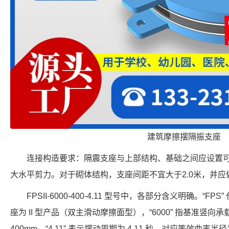
建筑摩擦摆隔振支座
连接构造要求：隔震支座与上部结构、基础之间应设置
大水平剪力。对于砌体结构，支座间距不宜大于2.0米，并
FPSII-6000-400-4.11 型号中，各部分含义明确。“FP
座为 II 型产品（双主滑动摩擦面型），“6000” 指基准竖向承载力
400mm，“4.11” 表示摆动周期为 4.11 秒，对应等效曲率半