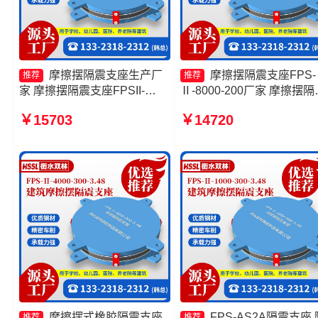
摩擦摆隔震支座生产厂
摩擦摆隔震支座FPS-
推荐
推荐
家 摩擦摆隔震支座FPSII-
Ⅱ-8000-200厂家 摩擦摆隔
1000-400-4.11厂家 摩擦摆隔
支座FBD生产厂家 建筑摩
￥15703
￥14720
震支座报价 摩擦支座源头工厂
隔震支座生产厂家 摩擦摆
支座价格
摩擦摆式橡胶隔震支座
FPS-AS2A隔震支座 
推荐
推荐