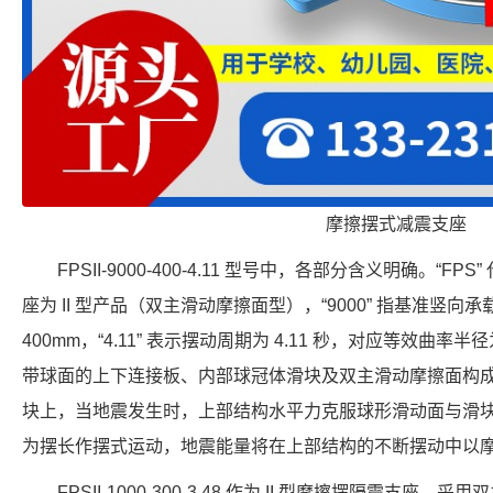
摩擦摆式减震支座
FPSII-9000-400-4.11 型号中，各部分含义明确。“FP
座为 II 型产品（双主滑动摩擦面型），“9000” 指基准竖向承载力
400mm，“4.11” 表示摆动周期为 4.11 秒，对应等效曲率半
带球面的上下连接板、内部球冠体滑块及双主滑动摩擦面构
块上，当地震发生时，上部结构水平力克服球形滑动面与滑
为摆长作摆式运动，地震能量将在上部结构的不断摆动中以
FPSII-1000-300-3.48 作为 II 型摩擦摆隔震支