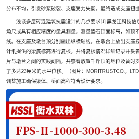
分布不均，引发砂浆破裂、支座受力失衡，最终造成支座扭
浅谈多层砖混建筑抗震设计的几点要求[J].黑龙江科技信息
角尺或具有相应精度的量具测量。测量垫石顶面标高，如顶
线。在支座及墩台顶分别画出纵横轴线，在墩台上放出支座
计纸提供的梁底标高进行复核，并将复核情况详细记录并妥
片与墩台之间的实践间隔，并察看放置千斤顶的地位及暂时
了多达23厘米的水平位移。（图片：MORITRUSTCO.，L
调整施工确保梁体、桥面高程符合设计要求。