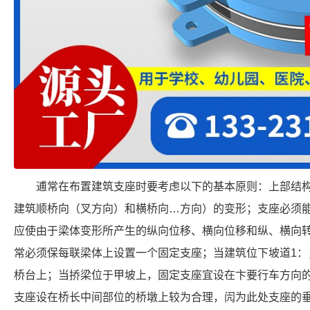
逋常在布置建筑支座时要考虑以下的基本原则：上部结
建筑顺桥向（叉方向）和横桥向…方向）的变形；支座必须
应使由于梁体变形所产生的纵向位移、横向位移和纵、横向
常必须保每联梁体上设置一个固定支座；当建筑位下坡道1：
桥台上；当挢梁位于甲坡上，固定支座宜设在卞要行车方向
支座设在桥长中间部位的桥墩上较为合理，闶为此处支座的