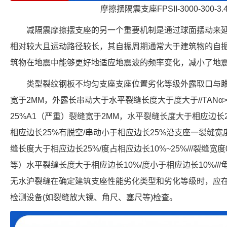
摩擦摆隔震支座FPSII-3000-300-3
减隔震摩擦摆支座的另一个重要机制是通过球面摆动来
相对较大且运动路径较长，其自振周期通常大于建筑物的自
筑物在地震中能够更好地适应地震波的频率变化，减小了地
类型裂纹钢板不均匀支座支座位置劣化等级外露取口与雎
宽于2MM，外露长串动大于水平裂缝长度大于度大于//TANα>0
25%A1（严重）裂缝宽于2MM，水平裂缝长度大于相应边
相应边长25%有脱空/串动小于相应边长25%沿支座一裂缝宽
缝长度大于相应边长25%/度占相应边长10%~25%///裂缝宽度
等）水平裂缝长度大于相应边长10%/度小于相应边长10%///龟
无水沪裂缝在确定建筑支座性能劣化类型和劣化等级时，应
检测设备(如裂缝放大镜、角尺、塞尺等)检查。