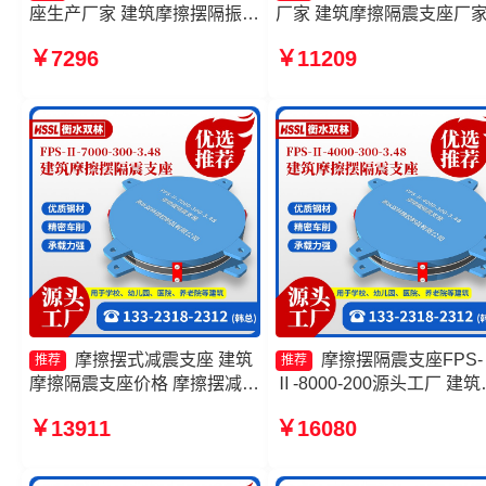
座生产厂家 建筑摩擦摆隔振支
厂家 建筑摩擦隔震支座厂
座 摩擦摆减隔震支座
摩擦式隔震支座 FPS建筑
￥7296
￥11209
FJZQZ9000GD源头工厂 建筑
摆支座厂家
隔震摩擦摆支座生产厂家
摩擦摆式减震支座 建筑
摩擦摆隔震支座FPS-
推荐
推荐
摩擦隔震支座价格 摩擦摆减隔
Ⅱ-8000-200源头工厂 建筑
震球形支座 摩擦摆支座FPS-
擦摆式减震支座生产厂家 
￥13911
￥16080
II-15000源头工厂
摩擦隔震支座生产厂家一套
家 FPS建筑摩擦摆支座生
家