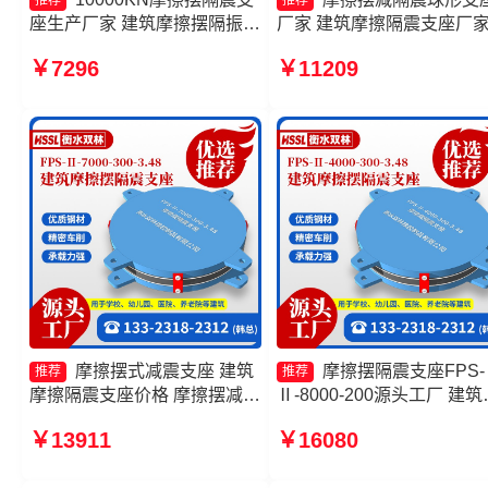
推荐
推荐
座生产厂家 建筑摩擦摆隔振支
厂家 建筑摩擦隔震支座厂
座 摩擦摆减隔震支座
摩擦式隔震支座 FPS建筑
￥7296
￥11209
FJZQZ9000GD源头工厂 建筑
摆支座厂家
隔震摩擦摆支座生产厂家
摩擦摆式减震支座 建筑
摩擦摆隔震支座FPS-
推荐
推荐
摩擦隔震支座价格 摩擦摆减隔
Ⅱ-8000-200源头工厂 建筑
震球形支座 摩擦摆支座FPS-
擦摆式减震支座生产厂家 
￥13911
￥16080
II-15000源头工厂
摩擦隔震支座生产厂家一套
家 FPS建筑摩擦摆支座生