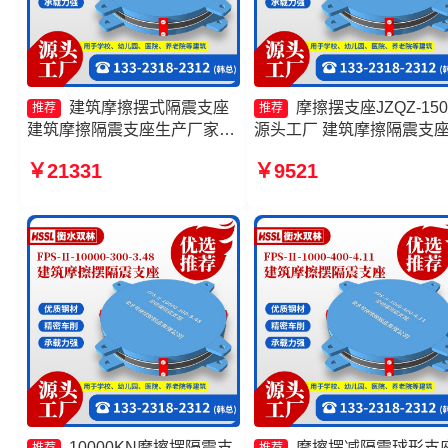
建筑摩擦摆式隔震支座
摩擦摆支座JZQZ-150
推荐
推荐
建筑摩擦隔震支座生产厂家一
源头工厂 建筑摩擦隔震支
套生产厂家 摩擦摆隔震支座
产厂家 10000KN摩擦摆隔
￥21331
￥9521
FPSII-9000-300-3.48源头工
支座源头工厂 摩擦摆隔震
厂 减隔震摩擦摆支座生产厂家
FPSII-2000-300-3.48
10000KN摩擦摆隔震支
摩擦摆减隔震球形支