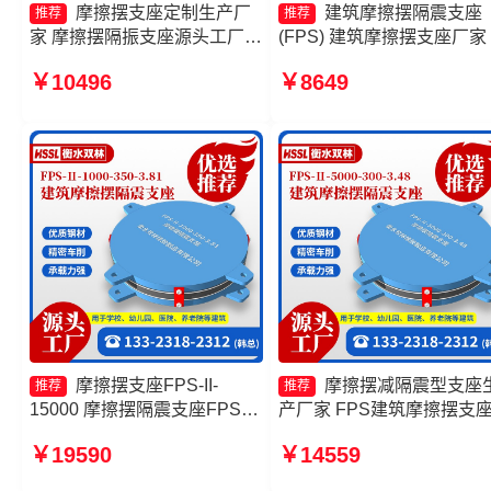
摩擦摆支座定制生产厂
建筑摩擦摆隔震支座
推荐
推荐
家 摩擦摆隔振支座源头工厂
(FPS) 建筑摩擦摆支座厂家
摩擦摆支座价格 摩擦摆隔震支
擦摆式橡胶隔震支座厂家 
￥10496
￥8649
座FPSII-4000-400-4.11生产
摩擦摆隔振支座厂家
厂家
摩擦摆支座FPS-II-
摩擦摆减隔震型支座
推荐
推荐
15000 摩擦摆隔震支座FPSII-
产厂家 FPS建筑摩擦摆支
1000-300-3.48厂家 建筑摩擦
家 摩擦摆式隔震支座源头
￥19590
￥14559
摆减隔震支座厂家 摩擦摆建筑
摩擦摆隔震支座FPSII-8000
隔震支座厂家
300-3.48