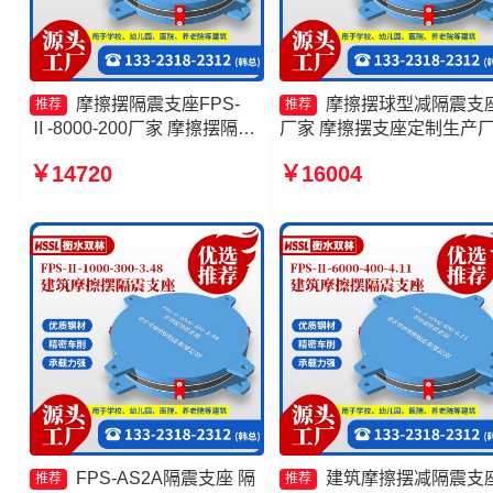
摩擦摆隔震支座FPS-
摩擦摆球型减隔震支
推荐
推荐
Ⅱ-8000-200厂家 摩擦摆隔震
厂家 摩擦摆支座定制生产
支座FBD生产厂家 建筑摩擦
建筑摩擦摆式减震支座源头
￥14720
￥16004
隔震支座生产厂家 摩擦摆隔震
厂 摩擦隔震支座源头工厂
支座价格
FPS-AS2A隔震支座 隔
建筑摩擦摆减隔震支
推荐
推荐