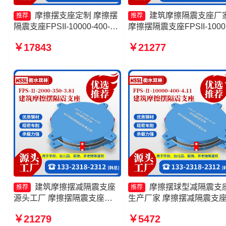
摩擦摆支座定制 摩擦摆
建筑摩擦隔震支座厂
推荐
推荐
隔震支座FPSII-10000-400-
摩擦摆隔震支座FPSII-1000
4.11源头工厂 建筑摩擦摆隔震
400-4.11厂家 建筑摩擦摆
￥17843
￥21277
支座FPS3A厂家 摩擦摆支座
隔震支座源头工厂 摩擦摆
定制生产厂家
震支座厂家
建筑摩擦摆减隔震支座
摩擦摆球型减隔震支
推荐
推荐
源头工厂 摩擦摆隔震支座
生产厂家 摩擦摆减隔震支
FPSII-8000-300-3.48 建筑摩
FJZQZ9000GD源头工厂 
￥21279
￥5472
擦摆式隔震支座生产厂家 摩擦
摆隔震支座价格 摩擦摆减