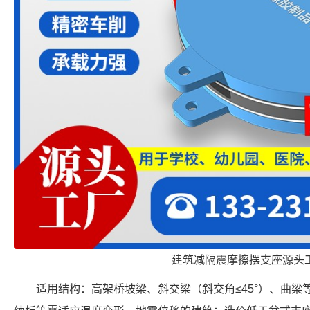
建筑减隔震摩擦摆支座源头
适用结构：高架桥坡梁、斜交梁（斜交角≤45°）、曲