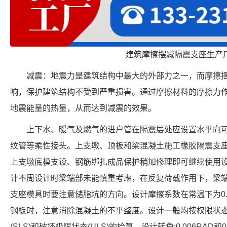
建筑摩擦摆减隔震支座生产
减震：地震力是建筑结构中最大的外部力之一，而摩擦
响，保护建筑结构不受到严重损害。通过摩擦材料的摩擦力
地震能量的热量，从而达到减震的效果。
上下水、暖气及燃气的进户管在隔震层处应设置水平向
纹管等柔性接头。上支墩、顶板和梁混凝土施工橡胶隔震支
上支墩底模支设、钢筋绑扎成品保护稍加修理即可继续使用设计
计不周设计时梁端部未能慎重考虑，在反复荷载作用下，梁
支座模具时要注意储脂坑的方向。设计摩擦系数在常温下为0.0
钢板时，注意消除混凝土的不平整度。设计一般均按权限状
(SLS)和破坏极限状态(ULS)的检算。设计转角:0.006RAD