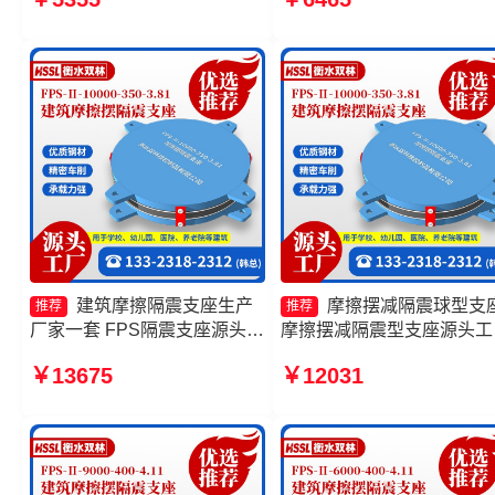
家 摩擦式隔震支座厂家
抗震支座源头工厂
建筑摩擦隔震支座生产
摩擦摆减隔震球型支
推荐
推荐
厂家一套 FPS隔震支座源头工
摩擦摆减隔震型支座源头工
厂 摩擦摆隔震支座FPSII-
FPS建筑摩擦摆支座生产厂
￥13675
￥12031
1000-300-3.48源头工厂 摩擦
摩擦摆隔震支座FPSII-5000
摆式减震支座生产厂家
400-4.11厂家