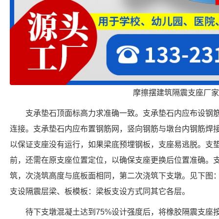
摩擦摆建筑隔震支座厂家
支承垫石顶面标高力求准确一致。支承垫石内应布设钢
连接。支承垫石内应布置钢筋网，竖向钢筋与墩台内钢筋焊
以保证支座没有运行，如果梁底预埋钢板，支座易逃脱。支
前，还需在原支座位置定位，以确保支座更换后位置准确。
筑，次浇筑高度与底板面相同，第二次浇筑下支墩。见下图
支设隔震层梁、板模板：梁板支设方式同其它各层。
待下支墩混凝土达到75%设计强度后，将橡胶隔震支座