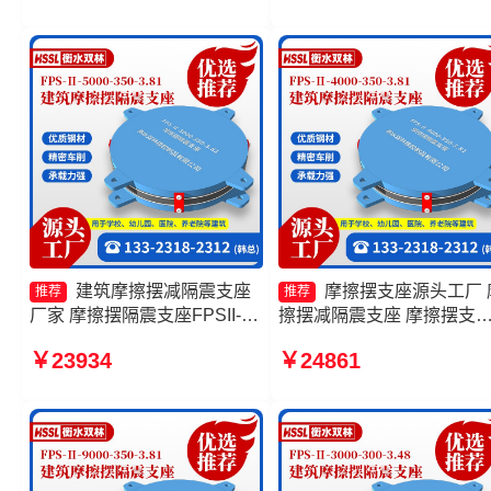
产厂家 摩擦摆建筑隔震支
产厂家
建筑摩擦摆减隔震支座
摩擦摆支座源头工厂 
推荐
推荐
厂家 摩擦摆隔震支座FPSII-
擦摆减隔震支座 摩擦摆支
6000-350-3.81厂家 隔震支座
座-15.0ZX支座的源头工厂 
￥23934
￥24861
FPS-Ⅱ-2000-500-3.8生产厂
筑摩擦摆隔震支座(FPS)生
家 摩擦摆式减隔震支座生产厂
厂家
家