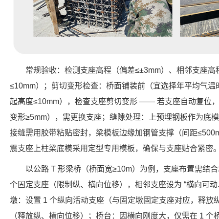
常规验收：检测支座高程（偏差≤±3mm）、相邻支座高
≤10mm）；剪切变形检查：桥面铺装前（宜选择年平均气
起高度≤10mm），检查支座剪切变形 —— 若支座自动复
变形≥5mm），需更换支座；缝隙处理：上预埋钢板作为底
接缝需用胶带粘贴密封，梁模板边缘加钢管支撑（间距≤500
震支座上柱梁底模采用定型专用模板，确保与支座贴合紧密
以公路 T 形梁桥（桥面宽≥10m）为例，支座布置需结
个固定支座（限制纵、横向位移），相邻支座设为 “横向可动
墩：设置 1 个纵向活动支座（与固定墩固定支座对应，释
（释放纵、横向位移）；桥台：因横向刚度大，仅需在 1 