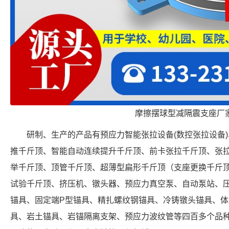
摩擦摆球型减隔震支座厂
研制、生产的产品有预应力智能张拉设备(数控张拉设备
推千斤顶、智能自动连续提升千斤顶、前卡张拉千斤顶、张
举千斤顶、顶管千斤顶、超薄型扁形千斤顶（支座更换千斤
试验千斤顶、挤压机、镦头器、预应力真空泵、自动泵站、
锚具、固定端P型锚具、精扎螺纹钢锚具、冷铸镦头锚具、
具、岩土锚具、岩锚隔离支架、预应力波纹管等四百多个品