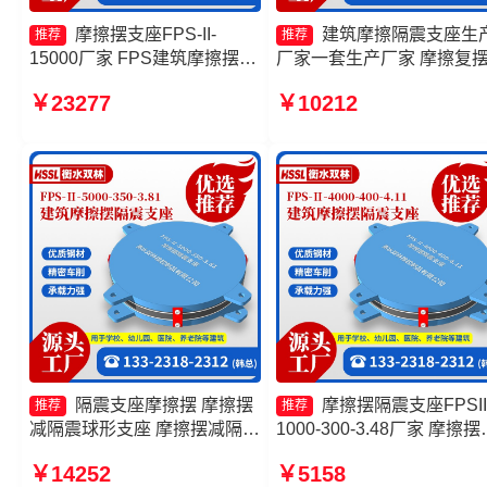
摩擦摆支座FPS-II-
建筑摩擦隔震支座生
推荐
推荐
15000厂家 FPS建筑摩擦摆支
厂家一套生产厂家 摩擦复
座厂家 摩擦摆隔震支座FPSII-
震支座源头工厂 摩擦摆减
￥23277
￥10212
2000-350-3.81源头工厂 摩擦
球型支座 摩擦摆隔震支座
摆隔震支座FPSII-6000-400-
FPSII-8000-350-3.81
4.11生产厂家
隔震支座摩擦摆 摩擦摆
摩擦摆隔震支座FPSII
推荐
推荐
减隔震球形支座 摩擦摆减隔震
1000-300-3.48厂家 摩擦摆
支座 摩擦摆支座JZQZ-15000
震支座FPSII-9000-350-3.8
￥14252
￥5158
源头工厂
源头工厂 建筑摩擦隔震支