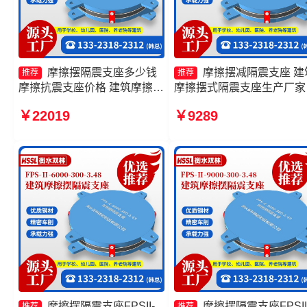
摩擦摆隔震支座多少钱
摩擦摆减隔震支座 建
推荐
推荐
摩擦抗震支座价格 建筑摩擦摆
摩擦摆式隔震支座生产厂家
隔震支座(FPS)厂家 FPS建筑
擦摆建筑隔震支座 摩擦摆
￥22019
￥9289
摩擦摆支座
支座FPSII-5000-400-4.11
头工厂
摩擦摆隔震支座FPSII-
摩擦摆隔震支座FPSII
推荐
推荐