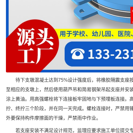
待下支墩混凝土达到75%设计强度后，将橡胶隔震支座
至相应的支墩上，然后使用葫芦吊和简易钢架吊起支座并安
涂上黄油。用高强螺栓将下连接板牢固地与下预埋板连接。
拧、终拧三个阶段，并在同一天完成。螺栓连接时，严禁用
外要保持构件摩擦面的干燥，严禁雨中作业。
若支座安装不满足设计规范，监理应要求施工单位提交