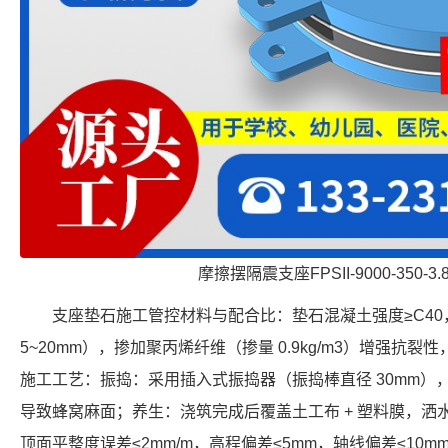
摩擦摆隔震支座FPSII-9000-350-3
支座垫石施工管控材料与配合比：垫石混凝土强度≥C40，
5~20mm），掺加聚丙烯纤维（掺量 0.9kg/m3）增强抗
施工工艺：振捣：采用插入式振捣器（振捣棒直径 30mm）
导致蜂窝麻面；养生：浇筑完成后覆盖土工布 + 塑料膜，洒
顶面平整度误差≤2mm/m，高程偏差≤5mm，轴线偏差≤10m