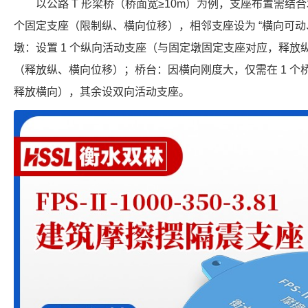
以公路 T 形梁桥（桥面宽≥10m）为例，支座布置需结
个固定支座（限制纵、横向位移），相邻支座设为 “横向可动
墩：设置 1 个纵向活动支座（与固定墩固定支座对应，释
（释放纵、横向位移）；桥台：因横向刚度大，仅需在 1 
释放横向），其余设双向活动支座。