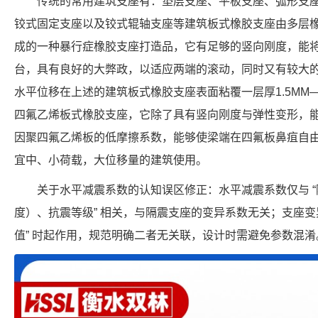
传统的常用建筑支座有：垫层支座、平板支座、弧形支
铰式固定支座以及铰式辊轴支座等建筑板式橡胶支座由多层
成的一种暴行症橡胶支座打造品，它有足够的竖向刚度，能
台，具有良好的大弊政，以适应两端的滚动，同时又有较大
水平位移在上述的建筑板式橡胶支座表面粘覆一层厚1.5MM
四氟乙烯板式橡胶支座，它除了具有竖向刚度与弹性变形，
因聚四氟乙烯板的低摩擦系数，能够使梁端在四氟板鼻疽自
宜中、小荷载，大位移量的建筑使用。
关于水平减震系数的认知误区修正：水平减震系数仅与 “
度）、抗震等级” 相关，与隔震支座的变异系数无关；支座变
值” 时起作用，规范明确二者无关联，设计时需避免参数混淆