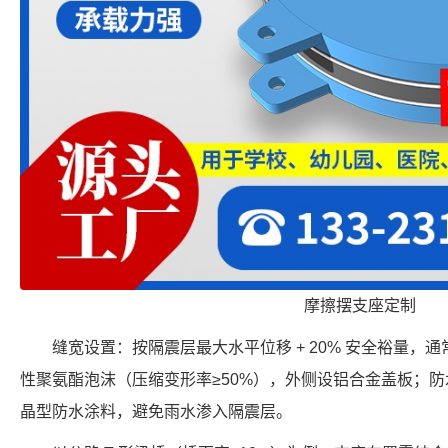
摩擦摆支座定制
缝宽设置：按隔震层最大水平位移 + 20% 安全裕量，通常
性聚氨酯泡沫（压缩变形率≥50%），外侧设铝合金盖板；
晶型防水涂料，避免雨水渗入隔震层。