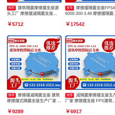
建筑隔震摩擦摆支座源
摩擦摆隔震支座FPSII
推荐
推荐
头工厂 摩擦摆减隔震支座
6000-300-3.48 摩擦摆隔震
FJZQZ9000GD厂家 减隔震摩
座FPSII-5000-350-3.81生
￥5712
￥17542
擦摆支座源头工厂 建筑摩擦摆
厂家 摩擦摆支座定制 摩擦
支座厂家
减隔震支座FJZQZ9000GD
头工厂
摩擦摆减隔震支座 建筑
减隔震摩擦摆支座生
推荐
推荐
摩擦摆式隔震支座生产厂家 摩
厂家 摩擦摆支座 FPS建筑
擦摆建筑隔震支座 摩擦摆隔震
擦摆支座厂家 摩擦摆隔震
￥9289
￥6917
支座FPSII-5000-400-4.11源
FPSII-4000-300-3.48源头