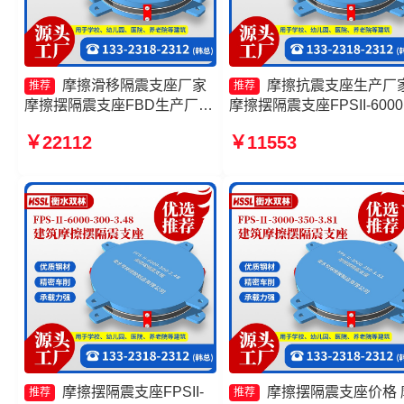
摩擦滑移隔震支座厂家
摩擦抗震支座生产厂
推荐
推荐
摩擦摆隔震支座FBD生产厂家
摩擦摆隔震支座FPSII-6000
摩擦摆球型减隔震支座 摩擦抗
300-3.48源头工厂 摩擦摆
￥22112
￥11553
震支座源头工厂
支座FPSII-6000-350-3.81
头工厂 建筑摩擦摆式减隔
座
摩擦摆隔震支座FPSII-
摩擦摆隔震支座价格 
推荐
推荐