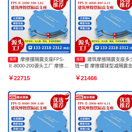
摩擦摆隔震支座FPS-
建筑摩擦隔震支座多
推荐
推荐
Ⅱ-8000-200源头工厂 摩擦摆
钱一套 摩擦摆球型减隔震
隔震支座FPSII-3000-350-
生产厂家 摩擦摆隔震支座
￥22715
￥21466
3.81 FPS-AS2A隔震支座生产
摩擦摆隔震支座FBD厂家
厂家 摩擦摆式隔震支座生产厂
家