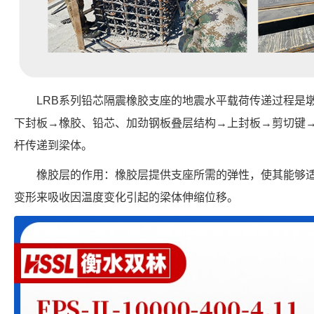
LRB系列铅芯隔震橡胶支座的地震水平载荷传递过程是
下封板→橡胶、铅芯、加劲钢板叠层结构→上封板→剪切键
杆传递到梁体。
橡胶层的作用：橡胶层提供支座所需的弹性，使其能够
变形来吸收因温度变化引起的梁体伸缩位移。