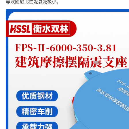
等效阻尼比性能衰减极小。