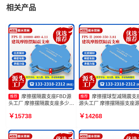
相关产品
摩擦摆隔震支座FBD源
摩擦摆球型减隔震支
推荐
推荐
头工厂 摩擦摆隔震支座多少钱
源头工厂 摩擦摆隔振支座
FPS摩擦摆支座源头工厂 摩擦
工厂 摩擦摆隔震支座FPSII-
￥15738
￥14268
摆式橡胶隔震支座生产厂家
9000-400-4.11生产厂家 隔
支座FPS-Ⅱ-2000-500-3.8
家