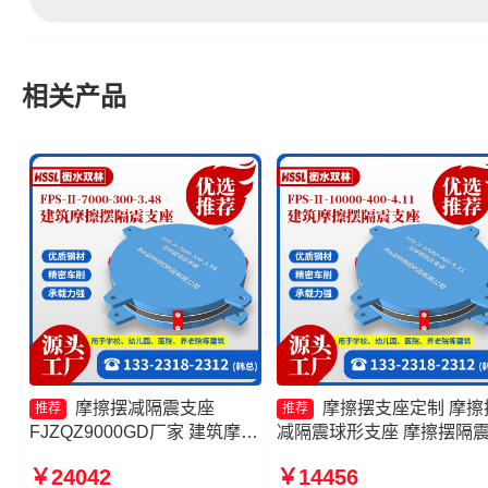
相关产品
摩擦摆减隔震支座
摩擦摆支座定制 摩擦
推荐
推荐
FJZQZ9000GD厂家 建筑摩擦
减隔震球形支座 摩擦摆隔
摆式减隔震支座厂家 摩擦摆减
座FPSII-1000-300-3.48厂
￥24042
￥14456
隔震型支座源头工厂 建筑摩擦
摩擦摆减隔震球型支座厂家