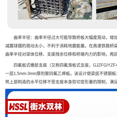
曲率半径：曲率半径过大可能导致桥板大幅度晃动，增
减震球摆的晃动太小，不利于消耗地震能量。在高速铁路桥
曲率半径对梁体位移、支座残余位移和桥墩内力的影响，再
四氟板式橡胶支座（又称四氟滑板式支座，GJZFG/YZ
一层1.5mm-3mm厚的聚四氟乙烯板。该设计使梁底不锈
筑上部构造的水平位移不受支座本身剪切变形量的限制，满