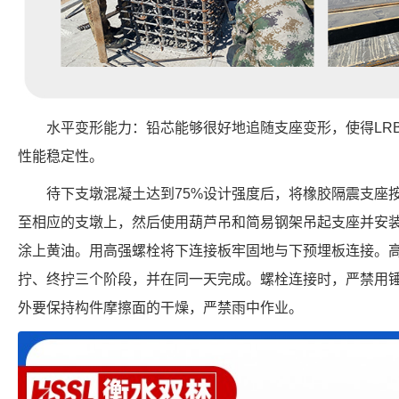
水平变形能力：铅芯能够很好地追随支座变形，使得LRB
性能稳定性。
待下支墩混凝土达到75%设计强度后，将橡胶隔震支座
至相应的支墩上，然后使用葫芦吊和简易钢架吊起支座并安
涂上黄油。用高强螺栓将下连接板牢固地与下预埋板连接。
拧、终拧三个阶段，并在同一天完成。螺栓连接时，严禁用
外要保持构件摩擦面的干燥，严禁雨中作业。