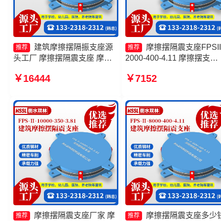
建筑摩擦摆隔振支座源
摩擦摆隔震支座FPSII
推荐
推荐
头工厂 摩擦摆隔震支座 摩擦
2000-400-4.11 摩擦摆支
摆隔震支座FBD 摩擦摆隔震
座-15.0ZX支座的价格 摩擦
￥16444
￥7152
支座FPSII-10000-300-3.48
隔振支座生产厂家 摩擦式
支座生产厂家
摩擦摆隔震支座厂家 摩
摩擦摆隔震支座多少
推荐
推荐