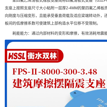
聚四氟乙烯滑板式橡胶支座简称四氟滑板式支座（GJZF
支座上按照支座尺寸大小粘附一层厚2-4MM的聚四氟乙烯
向刚度与压缩变形，且能承受垂直荷载及适应梁端转动外，
板间的低摩擦系数可使建筑上部构造水平位移不受限制。
耗能能力：通过内部材料的变形和摩擦，有效消耗地震