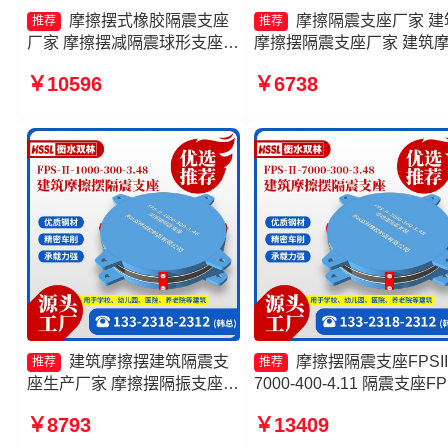
摩擦摆式橡胶隔震支座
摩擦隔震支座厂家 建
推荐
推荐
厂家 摩擦摆减隔震球形支座源
摩擦摆隔震支座厂家 建筑
头工厂 摩擦摆隔震支座FPS-
摆隔震支座源头工厂 摩擦
￥10596
￥6738
Ⅱ-2000-400-3.81源头工厂 摩
震支座FPSII-5000-300-3.4
擦摆隔震支座FBD厂家
生产厂家
建筑摩擦摆建筑隔震支
摩擦摆隔震支座FPSII
推荐
推荐
座生产厂家 摩擦摆隔振支座生
7000-400-4.11 隔震支座FP
产厂家 建筑摩擦隔震支座生产
Ⅱ-2000-500-3.8源头工厂 
￥8793
￥13409
厂家一套生产厂家 摩擦摆隔震
擦摆隔震支座FPSII-5000-