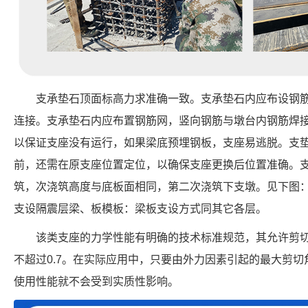
支承垫石顶面标高力求准确一致。支承垫石内应布设钢
连接。支承垫石内应布置钢筋网，竖向钢筋与墩台内钢筋焊
以保证支座没有运行，如果梁底预埋钢板，支座易逃脱。支
前，还需在原支座位置定位，以确保支座更换后位置准确。
筑，次浇筑高度与底板面相同，第二次浇筑下支墩。见下图
支设隔震层梁、板模板：梁板支设方式同其它各层。
该类支座的力学性能有明确的技术标准规范，其允许剪切
不超过0.7。在实际应用中，只要由外力因素引起的最大剪
使用性能就不会受到实质性影响。