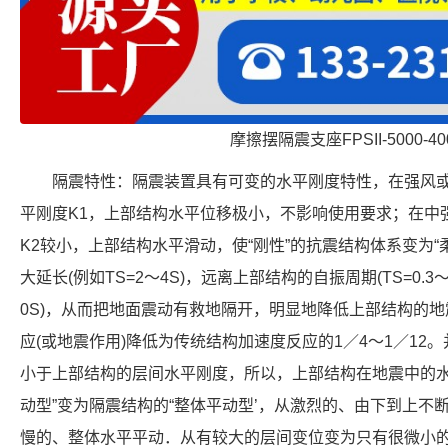
摩擦摆隔震支座FPSII-5000-400
隔震特性：隔震装置具有可变的水平刚度特性，在强风或
平刚度K1，上部结构水平位移极小，不影响使用要求；在中
K2较小，上部结构水平滑动，使“刚性”的抗震结构体系变为
大延长(例如TS=2～4S)，远离上部结构的自振周期(TS=0.3～
0S)，从而把地面震动有救地隔开，明显地降低上部结构的
应(或地震作用)降低为传统结构加速度反应的1／4～1／1
小于上部结构的层间水平刚度，所以，上部结构在地震中的水
动型”变为隔震结构的“整体平动型’，从激烈的、由下到上不
慢的、整体水平平动．从有较大的层间变位变为只有很微小