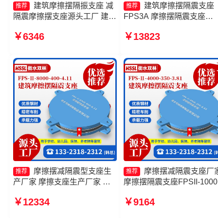
建筑摩擦摆隔振支座 减
建筑摩擦摆隔震支座
推荐
推荐
隔震摩擦摆支座源头工厂 建筑
FPS3A 摩擦摆隔震支座
摩擦隔震支座多少钱一套 摩擦
FPSII-3000-350-3.81源头
￥6346
￥13823
摆支座-15.0ZX支座的源头工
厂 摩擦抗震支座源头工厂 
厂
擦摆隔震支座FPSII-5000-
300-3.48
摩擦摆减隔震型支座生
摩擦摆减隔震支座厂
推荐
推荐
产厂家 摩擦支座生产厂家 摩
摩擦摆隔震支座FPSII-1000
擦隔震支座 建筑摩擦摆隔振支
400-4.11源头工厂 建筑摩
￥12334
￥9164
座生产厂家
隔震支座价格 FPS摩擦摆
厂家