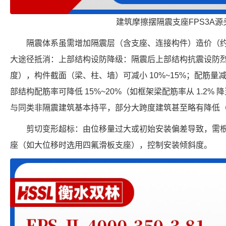
建筑摩擦摆隔震支座FPS3A源
隔震体系虽需增加隔震层（含支座、连接构件）造价（约增加
大途径抵消：上部结构设防降级：隔震后上部结构抗震设防烈度可降
度），构件截面（梁、柱、墙）可减小 10%~15%；配筋量减
部结构配筋率可降低 15%~20%（如框架梁配筋率从 1.2% 
与同类非隔震建筑基本持平，部分大跨度建筑甚至略有降低（约
剪切变形超标：由位移量过大或初始安装偏差导致，需
座（如大位移时选用四氟滑板支座），控制安装倾斜度。