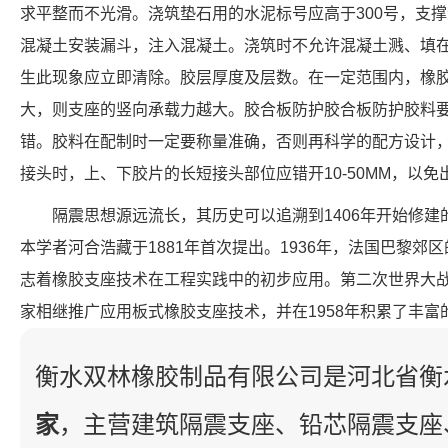
求平整而不光滑。浇筑垫石用的水泥标号应高于300号，支
混凝土安装漏斗，注入混凝土。浇筑时不允许混凝土溅、填
生此现象应立即清除。胶层厚度及层数。在一定范围内，橡
大，则支座的竖向承载力越大。胶合板防护胶合板防护胶料
错。胶料在配制时一定要称量准确，否则再科学的配方设计
接头时，上、下胶片的长短接头部位应错开10-50MM，以
隔震思想源远流长，其历史可以追溯到1406年开始修
本学者河合浩藏于1881年首次提出。1936年，法国巴黎
志着橡胶支座技术在工程实践中的初步应用。第二次世界大
家相继推广应用板式橡胶支座技术，并在1958年积累了丰富
衡水双林橡胶制品有限公司是河北省衡
家
，主营建筑隔震支座、铅芯隔震支座